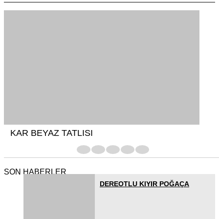
KAR BEYAZ TATLISI
1
2
3
4
5
SON HABERLER
DEREOTLU KIYIR POĞAÇA