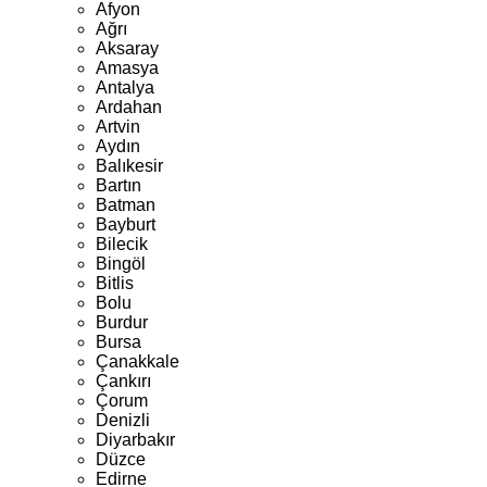
Afyon
Ağrı
Aksaray
Amasya
Antalya
Ardahan
Artvin
Aydın
Balıkesir
Bartın
Batman
Bayburt
Bilecik
Bingöl
Bitlis
Bolu
Burdur
Bursa
Çanakkale
Çankırı
Çorum
Denizli
Diyarbakır
Düzce
Edirne