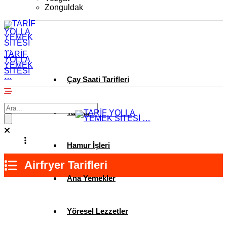
Zonguldak
TARİF
YOLLA
YEMEK
SİTESİ
…
Çay Saati Tarifleri
Tatlılar
Hamur İşleri
Airfryer Tarifleri
Ana Yemekler
Yöresel Lezzetler