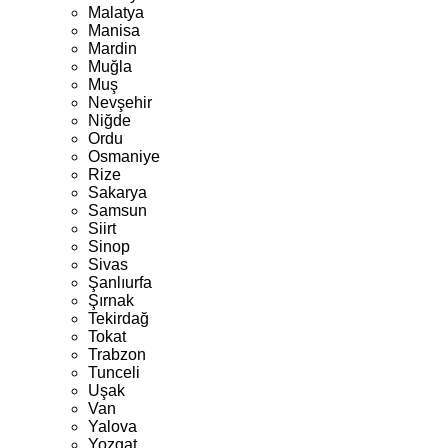
Malatya
Manisa
Mardin
Muğla
Muş
Nevşehir
Niğde
Ordu
Osmaniye
Rize
Sakarya
Samsun
Siirt
Sinop
Sivas
Şanlıurfa
Şırnak
Tekirdağ
Tokat
Trabzon
Tunceli
Uşak
Van
Yalova
Yozgat