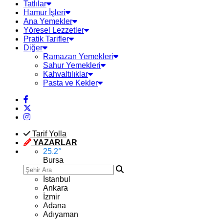
Tatlılar
Hamur İşleri
Ana Yemekler
Yöresel Lezzetler
Pratik Tarifler
Diğer
Ramazan Yemekleri
Sahur Yemekleri
Kahvaltılıklar
Pasta ve Kekler
Tarif Yolla
YAZARLAR
25.2
°
Bursa
İstanbul
Ankara
İzmir
Adana
Adıyaman