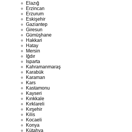
Elazığ
Erzincan
Erzurum
Eskişehir
Gaziantep
Giresun
Gümüşhane
Hakkari
Hatay
Mersin
Iğdır
Isparta
Kahramanmaraş
Karabük
Karaman
Kars
Kastamonu
Kayseri
Kırıkkale
Kırklareli
Kırşehir
Kilis
Kocaeli
Konya
Kütahya