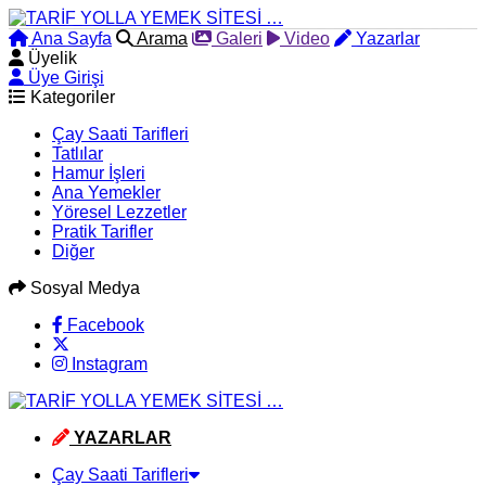
Ana Sayfa
Arama
Galeri
Video
Yazarlar
Üyelik
Üye Girişi
Kategoriler
Çay Saati Tarifleri
Tatlılar
Hamur İşleri
Ana Yemekler
Yöresel Lezzetler
Pratik Tarifler
Diğer
Sosyal Medya
Facebook
Instagram
YAZARLAR
Çay Saati Tarifleri