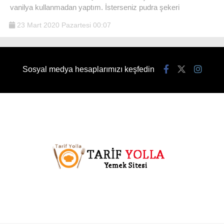
vanilya kullanmadan yaptım. İsterseniz pudra şekeri
23 Mart 2020 Pazartesi 00:07
Sosyal medya hesaplarımızı keşfedin