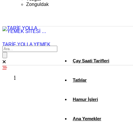
Zonguldak
TARİF YOLLA YEMEK
SİTESİ …
Çay Saati Tarifleri
Tatlılar
Hamur İşleri
Ana Yemekler