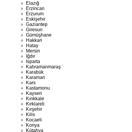
Elazığ
Erzincan
Erzurum
Eskişehir
Gaziantep
Giresun
Gümüşhane
Hakkari
Hatay
Mersin
Iğdır
Isparta
Kahramanmaraş
Karabük
Karaman
Kars
Kastamonu
Kayseri
Kırıkkale
Kırklareli
Kırşehir
Kilis
Kocaeli
Konya
Kütahya