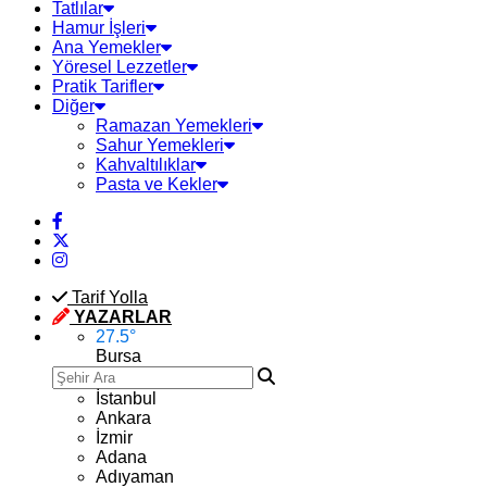
Tatlılar
Hamur İşleri
Ana Yemekler
Yöresel Lezzetler
Pratik Tarifler
Diğer
Ramazan Yemekleri
Sahur Yemekleri
Kahvaltılıklar
Pasta ve Kekler
Tarif Yolla
YAZARLAR
27.5
°
Bursa
İstanbul
Ankara
İzmir
Adana
Adıyaman