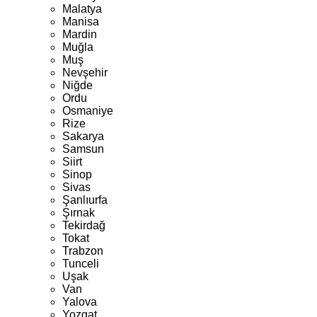
Malatya
Manisa
Mardin
Muğla
Muş
Nevşehir
Niğde
Ordu
Osmaniye
Rize
Sakarya
Samsun
Siirt
Sinop
Sivas
Şanlıurfa
Şırnak
Tekirdağ
Tokat
Trabzon
Tunceli
Uşak
Van
Yalova
Yozgat