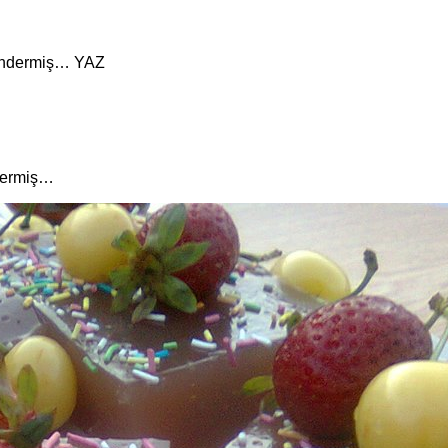
öndermiş…