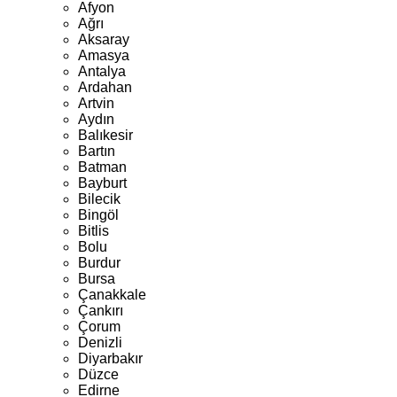
Afyon
Ağrı
Aksaray
Amasya
Antalya
Ardahan
Artvin
Aydın
Balıkesir
Bartın
Batman
Bayburt
Bilecik
Bingöl
Bitlis
Bolu
Burdur
Bursa
Çanakkale
Çankırı
Çorum
Denizli
Diyarbakır
Düzce
Edirne