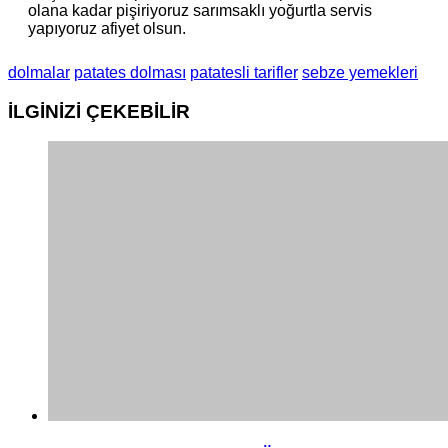
olana kadar pişiriyoruz sarımsaklı yoğurtla servis
yapıyoruz afiyet olsun.
dolmalar
patates dolması
patatesli tarifler
sebze yemekleri
İLGİNİZİ
ÇEKEBİLİR