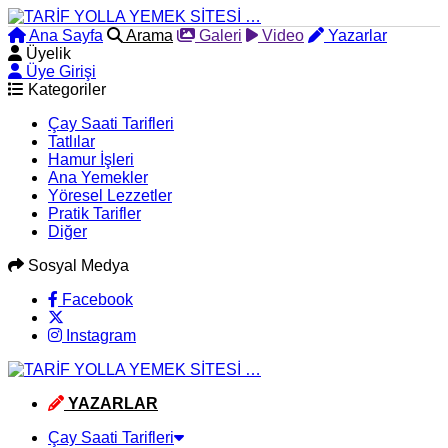
Ana Sayfa
Arama
Galeri
Video
Yazarlar
Üyelik
Üye Girişi
Kategoriler
Çay Saati Tarifleri
Tatlılar
Hamur İşleri
Ana Yemekler
Yöresel Lezzetler
Pratik Tarifler
Diğer
Sosyal Medya
Facebook
Instagram
YAZARLAR
Çay Saati Tarifleri