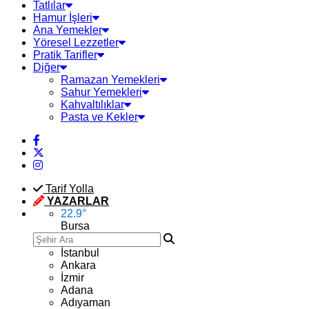
Tatlılar
Hamur İşleri
Ana Yemekler
Yöresel Lezzetler
Pratik Tarifler
Diğer
Ramazan Yemekleri
Sahur Yemekleri
Kahvaltılıklar
Pasta ve Kekler
Tarif Yolla
YAZARLAR
22.9
°
Bursa
İstanbul
Ankara
İzmir
Adana
Adıyaman