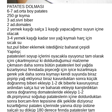
PATATES DOLMASI
6-7 ad.orta boy patates
250 gr kıyma
3 ad.sivri biber
2 ad.domates
2 yemek kaşığı salça 1 kaşığı yapacağımız suyun içine
olacak
3-4 yemek kaşığı kadar sıvı yağ kıymalı harç için
sıcak su
tuz,pul biber eklemek istediğiniz baharat çeşidi
Yapılışı;
patatesleri soyup içlerini oyacakla oyuyoruz tam olarak
içini çıkartmıyoruz ki doldurduğumuz malzeme
çıkmasın daha sonra bütün patatesleri bol yağda
kızartıyoruz fırındada pişeceği için iyice kızartmaya
gerek yok daha sonra kıymayı kendi suyunda biraz
pişirip yağ ekliyoruz biraz kavurduktan sonra küçük
doğranmış biberi ekleyip 1-2 dk biberle kavuruyoruz
ardından salça tuz ve baharatı ekleyip karıştırdıktan
sonra doğranmış domatesleride ekleyip 1-2
dk.pişiriyoruz soğutup patateslerin içine doldurduktan
sonra borcam-fırın tepsisine dik şekilde diziyoruz
kızarttığımız patates içlerinide yanına dizip üstüne
salçalı su döküp 180 derece fırında patatesler tam