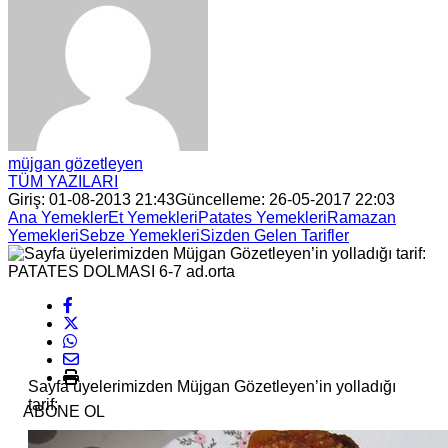
müjgan gözetleyen
TÜM YAZILARI
Giriş: 01-08-2013 21:43
Güncelleme: 26-05-2017 22:03
Ana Yemekler
Et Yemekleri
Patates Yemekleri
Ramazan
Yemekleri
Sebze Yemekleri
Sizden Gelen Tarifler
Sayfa üyelerimizden Müjgan Gözetleyen’in yolladığı
tarif:
ABONE OL