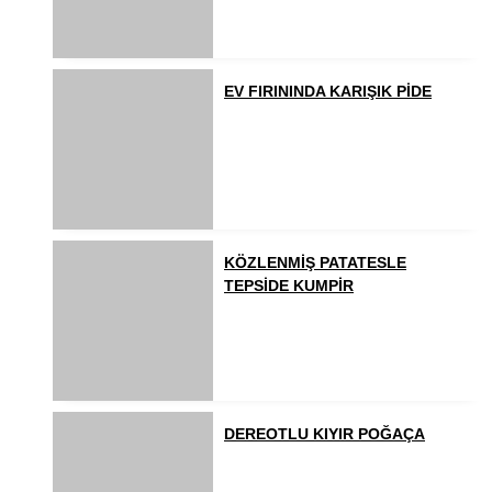
EV FIRININDA KARIŞIK PİDE
KÖZLENMİŞ PATATESLE
TEPSİDE KUMPİR
DEREOTLU KIYIR POĞAÇA