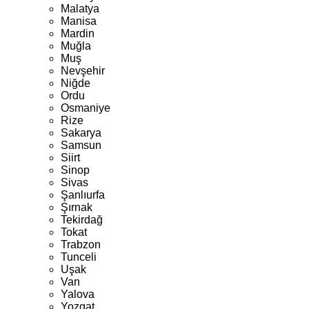
Malatya
Manisa
Mardin
Muğla
Muş
Nevşehir
Niğde
Ordu
Osmaniye
Rize
Sakarya
Samsun
Siirt
Sinop
Sivas
Şanlıurfa
Şırnak
Tekirdağ
Tokat
Trabzon
Tunceli
Uşak
Van
Yalova
Yozgat