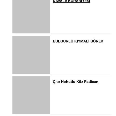
KAVALA KURABİYESİ
BULGURLU KIYMALI BÖREK
Çıtır Nohutlu Köz Patlican