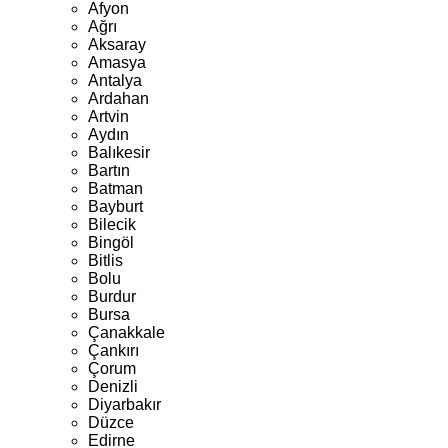
Afyon
Ağrı
Aksaray
Amasya
Antalya
Ardahan
Artvin
Aydın
Balıkesir
Bartın
Batman
Bayburt
Bilecik
Bingöl
Bitlis
Bolu
Burdur
Bursa
Çanakkale
Çankırı
Çorum
Denizli
Diyarbakır
Düzce
Edirne