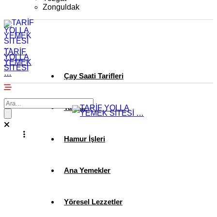
Zonguldak
TARİF
YOLLA
YEMEK
SİTESİ
…
Çay Saati Tarifleri
Tatlılar
Hamur İşleri
Ana Yemekler
Yöresel Lezzetler