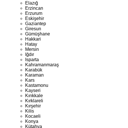
Elazığ
Erzincan
Erzurum
Eskişehir
Gaziantep
Giresun
Gümüşhane
Hakkari
Hatay
Mersin
Iğdır
Isparta
Kahramanmaraş
Karabük
Karaman
Kars
Kastamonu
Kayseri
Kırıkkale
Kırklareli
Kırşehir
Kilis
Kocaeli
Konya
Kütahya