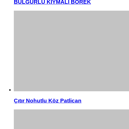
BULGURLU KIYMALI BÖREK
Çıtır Nohutlu Köz Patlican