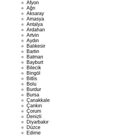
Afyon
Ağrı
Aksaray
Amasya
Antalya
Ardahan
Artvin
Aydın
Balıkesir
Bartın
Batman
Bayburt
Bilecik
Bingöl
Bitlis
Bolu
Burdur
Bursa
Çanakkale
Çankırı
Çorum
Denizli
Diyarbakır
Düzce
Edirne