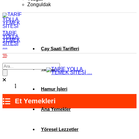
Zonguldak
TARİF
YOLLA
YEMEK
SİTESİ
…
Çay Saati Tarifleri
Tatlılar
Hamur İşleri
Et Yemekleri
Ana Yemekler
Yöresel Lezzetler