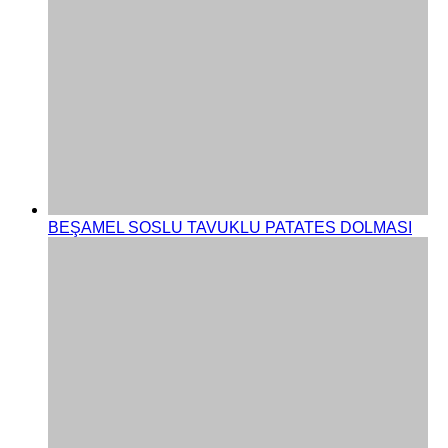
BEŞAMEL SOSLU TAVUKLU PATATES DOLMASI