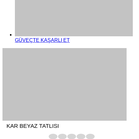
GÜVEÇTE KAŞARLI ET
KAR BEYAZ TATLISI
1
2
3
4
5