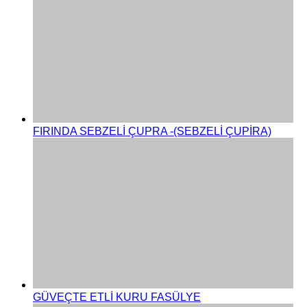
FIRINDA SEBZELİ ÇUPRA -(SEBZELİ ÇUPİRA)
GÜVEÇTE ETLİ KURU FASÜLYE