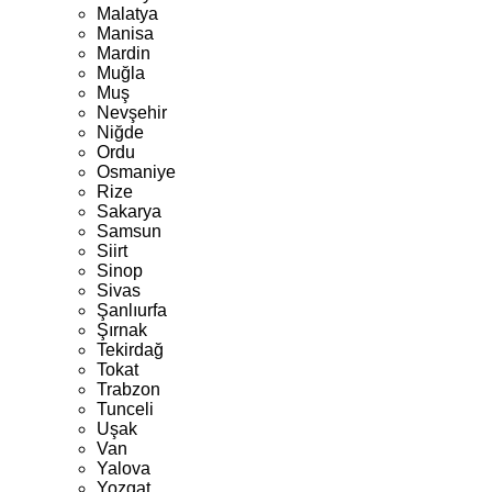
Malatya
Manisa
Mardin
Muğla
Muş
Nevşehir
Niğde
Ordu
Osmaniye
Rize
Sakarya
Samsun
Siirt
Sinop
Sivas
Şanlıurfa
Şırnak
Tekirdağ
Tokat
Trabzon
Tunceli
Uşak
Van
Yalova
Yozgat