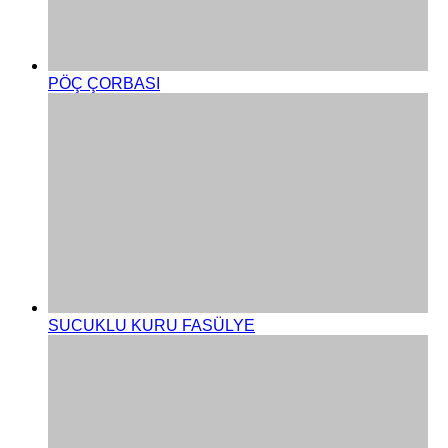
PÖÇ ÇORBASI
SUCUKLU KURU FASÜLYE