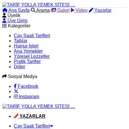
Ana Sayfa
Arama
Galeri
Video
Yazarlar
Üyelik
Üye Girişi
Kategoriler
Çay Saati Tarifleri
Tatlılar
Hamur İşleri
Ana Yemekler
Yöresel Lezzetler
Pratik Tarifler
Diğer
Sosyal Medya
Facebook
Instagram
YAZARLAR
Çay Saati Tarifleri