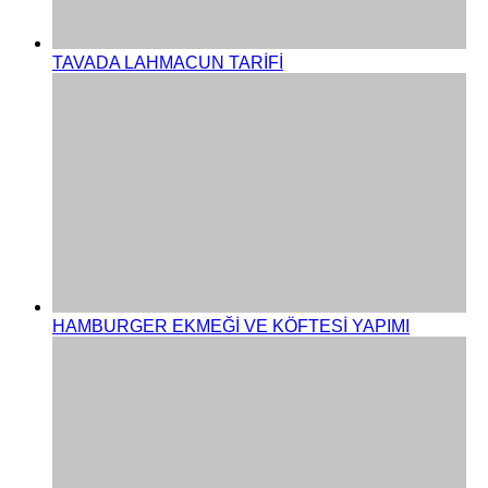
TAVADA LAHMACUN TARİFİ
HAMBURGER EKMEĞİ VE KÖFTESİ YAPIMI