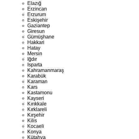
Elazığ
Erzincan
Erzurum
Eskişehir
Gaziantep
Giresun
Gümüşhane
Hakkari
Hatay
Mersin
Iğdır
Isparta
Kahramanmaraş
Karabük
Karaman
Kars
Kastamonu
Kayseri
Kırıkkale
Kırklareli
Kırşehir
Kilis
Kocaeli
Konya
Kütahya