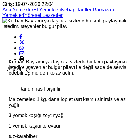
Giriş: 19-07-2020 22:04
Ana Yemekler
Et Yemekleri
Kebap Tarifleri
Ramazan
Yemekleri
Yöresel Lezzetler
Kurban Bayramı yaklaşınca sizlerle bu tarifi paylaşmak
istedim.İsteyenler bulgur pilavı ile değil sade de servis
ABONE OL
edebilir..Şimdiden kolay gelin.
tandır nasıl pişirilir
Malzemeler: 1 kg. dana lop et (sırt kısmı) sinirsiz ve az
yağlı
3 yemek kaşığı zeytinyağı
1 yemek kaşığı tereyağı
tuz-karabiber