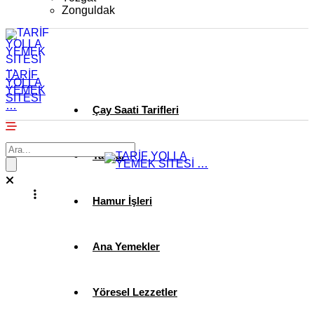
Zonguldak
TARİF
YOLLA
YEMEK
SİTESİ
…
Çay Saati Tarifleri
Tatlılar
Hamur İşleri
Ana Yemekler
Yöresel Lezzetler