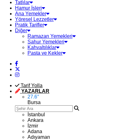
Tatlılar
Hamur İşleri
Ana Yemekler
Yöresel Lezzetler
Pratik Tarifler
Diğer
Ramazan Yemekleri
Sahur Yemekleri
Kahvaltılıklar
Pasta ve Kekler
Tarif Yolla
YAZARLAR
27.6
°
Bursa
İstanbul
Ankara
İzmir
Adana
Adıyaman