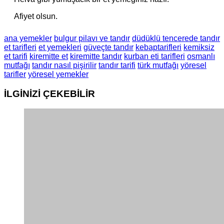
Afiyet olsun.
ana yemekler
bulgur pilavı ve tandır
düdüklü tencerede tandır
et tarifleri
et yemekleri
güveçte tandır
kebaptarifleri
kemiksiz
et tarifi
kiremitte et
kiremitte tandır
kurban eti tarifleri
osmanlı
mutfağı
tandır nasıl pişirilir
tandır tarifi
türk mutfağı
yöresel
tarifler
yöresel yemekler
İLGİNİZİ
ÇEKEBİLİR