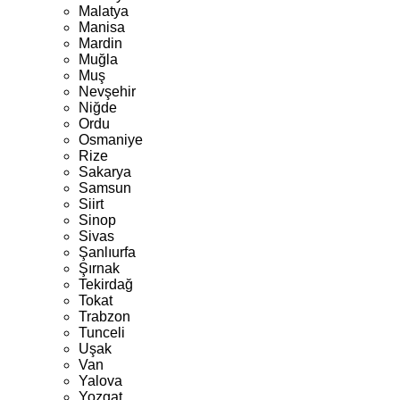
Malatya
Manisa
Mardin
Muğla
Muş
Nevşehir
Niğde
Ordu
Osmaniye
Rize
Sakarya
Samsun
Siirt
Sinop
Sivas
Şanlıurfa
Şırnak
Tekirdağ
Tokat
Trabzon
Tunceli
Uşak
Van
Yalova
Yozgat