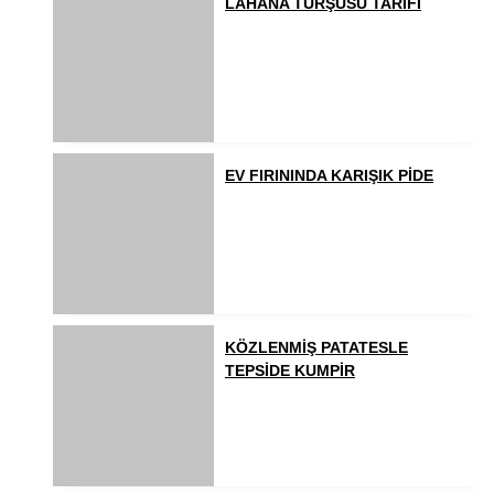
LAHANA TURŞUSU TARİFİ
EV FIRININDA KARIŞIK PİDE
KÖZLENMİŞ PATATESLE
TEPSİDE KUMPİR