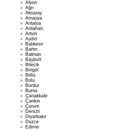
Afyon
Ağrı
Aksaray
Amasya
Antalya
Ardahan
Artvin
Aydın
Balıkesir
Bartın
Batman
Bayburt
Bilecik
Bingöl
Bitlis
Bolu
Burdur
Bursa
Çanakkale
Çankırı
Çorum
Denizli
Diyarbakır
Düzce
Edirne