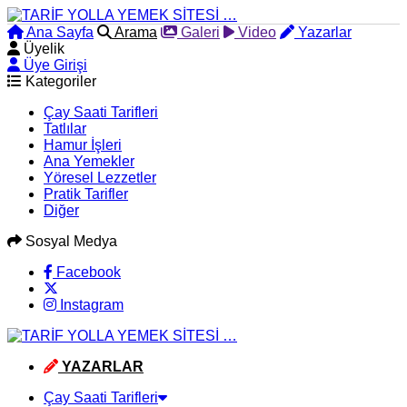
Ana Sayfa
Arama
Galeri
Video
Yazarlar
Üyelik
Üye Girişi
Kategoriler
Çay Saati Tarifleri
Tatlılar
Hamur İşleri
Ana Yemekler
Yöresel Lezzetler
Pratik Tarifler
Diğer
Sosyal Medya
Facebook
Instagram
YAZARLAR
Çay Saati Tarifleri