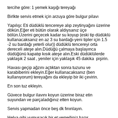
tercihe göre: 1 yemek kaşığı tereyağı
Birlkte servis etmek için arzuya göre bulgur pilavı
Yapılışı: Eti düdüklü tencereye alıp zeytinyağını üzerine
dökün.Eğer eti bütün olarak aldıysanız üçe
bölün.Üzerini geçecek kadar su koyup (eski tip düdüklü
kullanacaksanız en az 3 su bardağı-yeni tipler için 1.5
-2 su bardağı yeterli olur)) düdüklü tencereyi orta
dereceli ateşe alın.Düdüğü çalmaya başlayınca
düdüğünü kapatıp kısık ateşe alın.Eski düdüklülerde
yaklaşık 2 saat , yeniler için yaklaşık 45 dakika pişirin.
Havası geçip ağzını açtıktan sonra tuzunu ve
karabiberini ekleyin.Eğer kullanacaksanız (ben
kullanıyorum) tereyağını da ekleyip bir iki çevirin.
En son tuz ekleyin.
Güvece bulgur ilavını koyun üzerine biraz etin
suyundan ve parçaladığınız etten koyun.
Servis yapmadan önce beş dk fırıınlayın.
Helva gibi yumuşacık bir et yemeğiniz hazır.