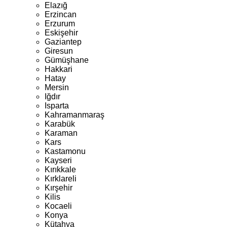
Elazığ
Erzincan
Erzurum
Eskişehir
Gaziantep
Giresun
Gümüşhane
Hakkari
Hatay
Mersin
Iğdır
Isparta
Kahramanmaraş
Karabük
Karaman
Kars
Kastamonu
Kayseri
Kırıkkale
Kırklareli
Kırşehir
Kilis
Kocaeli
Konya
Kütahya