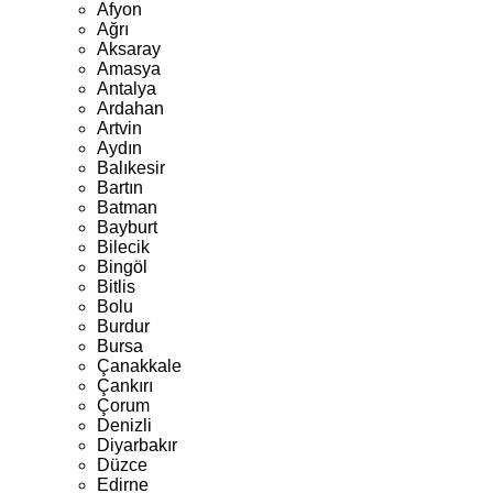
Afyon
Ağrı
Aksaray
Amasya
Antalya
Ardahan
Artvin
Aydın
Balıkesir
Bartın
Batman
Bayburt
Bilecik
Bingöl
Bitlis
Bolu
Burdur
Bursa
Çanakkale
Çankırı
Çorum
Denizli
Diyarbakır
Düzce
Edirne