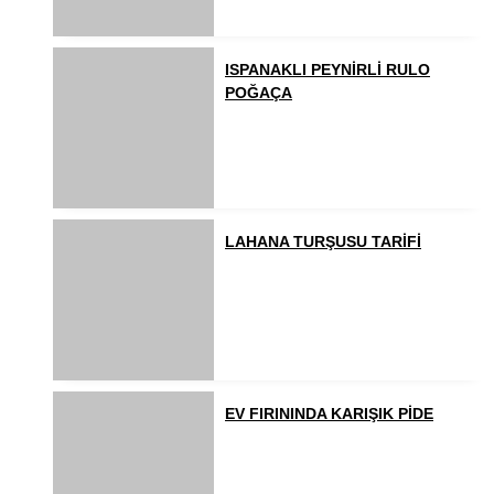
ISPANAKLI PEYNİRLİ RULO
POĞAÇA
LAHANA TURŞUSU TARİFİ
EV FIRININDA KARIŞIK PİDE