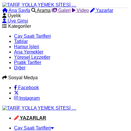
Ana Sayfa
Arama
Galeri
Video
Yazarlar
Üyelik
Üye Girişi
Kategoriler
Çay Saati Tarifleri
Tatlılar
Hamur İşleri
Ana Yemekler
Yöresel Lezzetler
Pratik Tarifler
Diğer
Sosyal Medya
Facebook
Instagram
YAZARLAR
Çay Saati Tarifleri