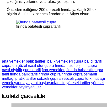
çizdiğiniz yerlerine ve aralara yerleştirin.
Önceden ısıttığınız 200 dereceli fırında yaklaşık 35 dk
pişirin.Altı üstü kızarınca fırından alın.Afiyet olsun.
fırında patatesli çupra tarifi
ana yemekler
balık tarifleri
balık yemekleri
çupra balığı tarifi
çupra en güzel nasıl olur
çupra fırında nasıl pişirilir
çupra
nasıl pişirilir
çupra tarifi
fırın yemekleri
fırında baharatlı çupra
tarifi
fırında balık tarifi
fırında çupira
fırında çupra
osmanlı
mutfağı
pratik tarifler
sebzeli çupira
sebzeli çupra
türk mutfağı
yemek yapmaya yeni başlayanlar için
yöresel tarifler
yöresel
yemekler
zeytinyağlılar
İLGİNİZİ
ÇEKEBİLİR