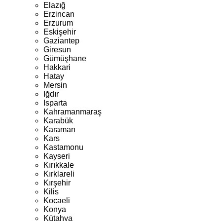
Elazığ
Erzincan
Erzurum
Eskişehir
Gaziantep
Giresun
Gümüşhane
Hakkari
Hatay
Mersin
Iğdır
Isparta
Kahramanmaraş
Karabük
Karaman
Kars
Kastamonu
Kayseri
Kırıkkale
Kırklareli
Kırşehir
Kilis
Kocaeli
Konya
Kütahya