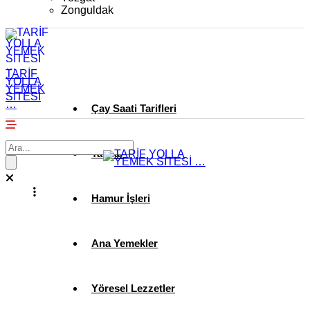
Zonguldak
TARİF
YOLLA
YEMEK
SİTESİ
…
Çay Saati Tarifleri
Tatlılar
Hamur İşleri
Ana Yemekler
Yöresel Lezzetler