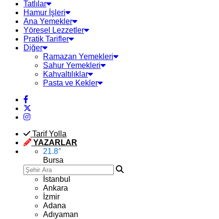
Tatlılar
Hamur İşleri
Ana Yemekler
Yöresel Lezzetler
Pratik Tarifler
Diğer
Ramazan Yemekleri
Sahur Yemekleri
Kahvaltılıklar
Pasta ve Kekler
Tarif Yolla
YAZARLAR
21.8
°
Bursa
İstanbul
Ankara
İzmir
Adana
Adıyaman