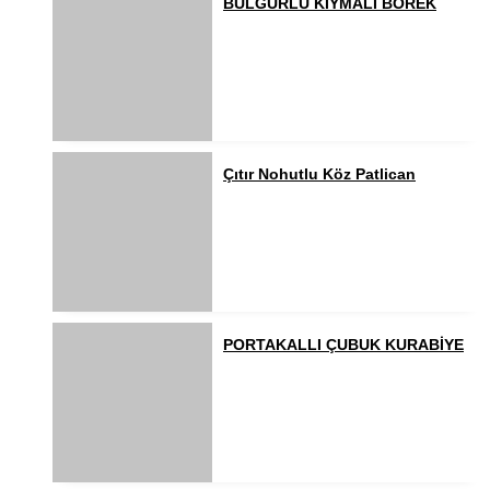
BULGURLU KIYMALI BÖREK
Çıtır Nohutlu Köz Patlican
PORTAKALLI ÇUBUK KURABİYE