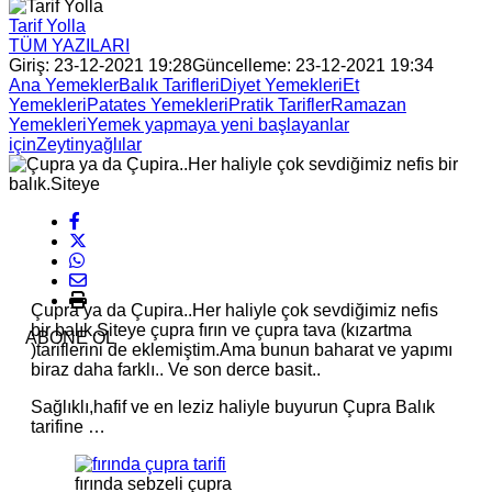
Tarif Yolla
TÜM YAZILARI
Giriş: 23-12-2021 19:28
Güncelleme: 23-12-2021 19:34
Ana Yemekler
Balık Tarifleri
Diyet Yemekleri
Et
Yemekleri
Patates Yemekleri
Pratik Tarifler
Ramazan
Yemekleri
Yemek yapmaya yeni başlayanlar
için
Zeytinyağlılar
Çupra ya da Çupira..Her haliyle çok sevdiğimiz nefis
bir balık.Siteye çupra fırın ve çupra tava (kızartma
ABONE OL
)tariflerini de eklemiştim.Ama bunun baharat ve yapımı
biraz daha farklı.. Ve son derce basit..
Sağlıklı,hafif ve en leziz haliyle buyurun Çupra Balık
tarifine …
fırında sebzeli çupra