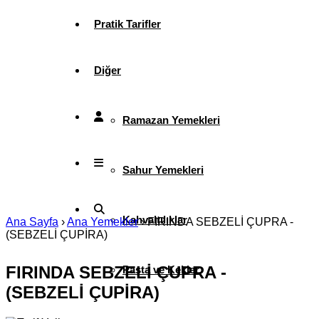
Pratik Tarifler
Diğer
Ramazan Yemekleri
Sahur Yemekleri
Kahvaltılıklar
Ana Sayfa
›
Ana Yemekler
›
FIRINDA SEBZELİ ÇUPRA -
(SEBZELİ ÇUPİRA)
FIRINDA SEBZELİ ÇUPRA -
Pasta ve Kekler
(SEBZELİ ÇUPİRA)