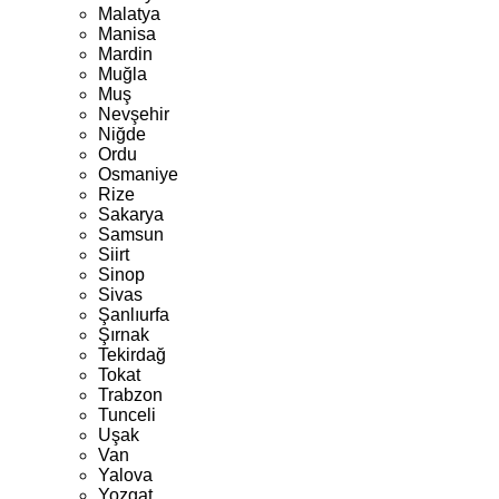
Malatya
Manisa
Mardin
Muğla
Muş
Nevşehir
Niğde
Ordu
Osmaniye
Rize
Sakarya
Samsun
Siirt
Sinop
Sivas
Şanlıurfa
Şırnak
Tekirdağ
Tokat
Trabzon
Tunceli
Uşak
Van
Yalova
Yozgat