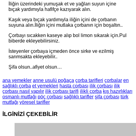
İliğin üzerindeki yumuşak et ve yağları suyun içine
bıçak yardımıyla hafifçe kazıyarak alın.
Kaşık veya bıçak yardımıyla iliğin içini de çorbanın
suyuna alın.İliğin içini mutlaka çorbanın için boşaltın..
Çorbayı sıcakken kaseye alıp bol limon sıkarak için.Pul
biberde ekleyebilirsiniz.
İsteyenler çorbaya içmeden önce sirke ve ezilmiş
sarımsakta ekleyebilir..
Şifa olsun..afiyet olsun…
ana yemekler
anne usulü poğaça
çorba tarifleri
çorbalar
en
sağlıklı çorba
et yemekleri
hasta çorbası
ilik çorbası
ilik
çorbası nasıl yapılır
ilik çorbası tarifi
ilikli çorba
kış hazırlıkları
osmanlı mutfağı
pöç çorbası
sağlıklı tarifler
şifa çorbası
türk
mutfağı
yöresel tarifler
İLGİNİZİ
ÇEKEBİLİR