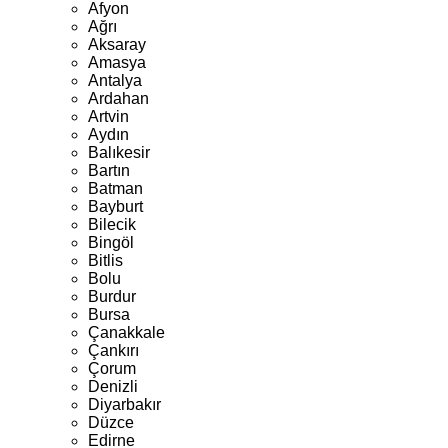
Afyon
Ağrı
Aksaray
Amasya
Antalya
Ardahan
Artvin
Aydın
Balıkesir
Bartın
Batman
Bayburt
Bilecik
Bingöl
Bitlis
Bolu
Burdur
Bursa
Çanakkale
Çankırı
Çorum
Denizli
Diyarbakır
Düzce
Edirne