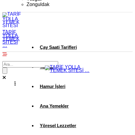
Zonguldak
TARİF
YOLLA
YEMEK
SİTESİ
…
Çay Saati Tarifleri
Tatlılar
Hamur İşleri
Ana Yemekler
Yöresel Lezzetler