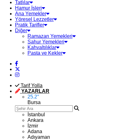
Tatlılar
Hamur İşleri
Ana Yemekler
Yöresel Lezzetler
Pratik Tarifler
Diğer
Ramazan Yemekleri
Sahur Yemekleri
Kahvaltılıklar
Pasta ve Kekler
Tarif Yolla
YAZARLAR
25.2
°
Bursa
İstanbul
Ankara
İzmir
Adana
Adıyaman