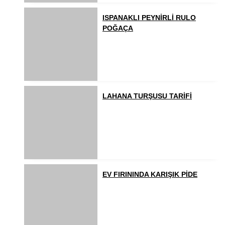
ISPANAKLI PEYNİRLİ RULO
POĞAÇA
LAHANA TURŞUSU TARİFİ
EV FIRININDA KARIŞIK PİDE