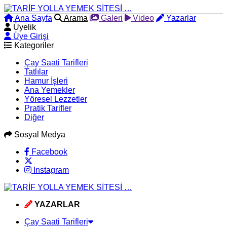
Ana Sayfa
Arama
Galeri
Video
Yazarlar
Üyelik
Üye Girişi
Kategoriler
Çay Saati Tarifleri
Tatlılar
Hamur İşleri
Ana Yemekler
Yöresel Lezzetler
Pratik Tarifler
Diğer
Sosyal Medya
Facebook
Instagram
YAZARLAR
Çay Saati Tarifleri