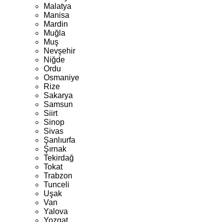
Malatya
Manisa
Mardin
Muğla
Muş
Nevşehir
Niğde
Ordu
Osmaniye
Rize
Sakarya
Samsun
Siirt
Sinop
Sivas
Şanlıurfa
Şırnak
Tekirdağ
Tokat
Trabzon
Tunceli
Uşak
Van
Yalova
Yozgat