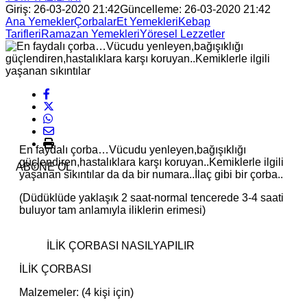
Giriş: 26-03-2020 21:42
Güncelleme: 26-03-2020 21:42
Ana Yemekler
Çorbalar
Et Yemekleri
Kebap
Tarifleri
Ramazan Yemekleri
Yöresel Lezzetler
En faydalı çorba…Vücudu yenleyen,bağışıklığı
güçlendiren,hastalıklara karşı koruyan..Kemiklerle ilgili
ABONE OL
yaşanan sıkıntılar da da bir numara..İlaç gibi bir çorba..
(Düdüklüde yaklaşık 2 saat-normal tencerede 3-4 saati
buluyor tam anlamıyla iliklerin erimesi)
İLİK ÇORBASI NASILYAPILIR
İLİK ÇORBASI
Malzemeler: (4 kişi için)