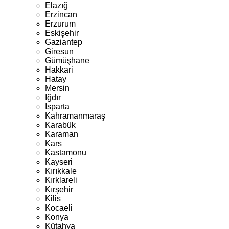
Elazığ
Erzincan
Erzurum
Eskişehir
Gaziantep
Giresun
Gümüşhane
Hakkari
Hatay
Mersin
Iğdır
Isparta
Kahramanmaraş
Karabük
Karaman
Kars
Kastamonu
Kayseri
Kırıkkale
Kırklareli
Kırşehir
Kilis
Kocaeli
Konya
Kütahya