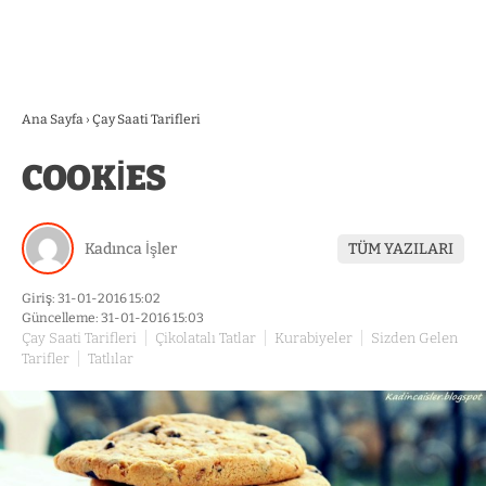
Ana Sayfa
›
Çay Saati Tarifleri
COOKİES
Kadınca İşler
TÜM YAZILARI
Giriş: 31-01-2016 15:02
Güncelleme: 31-01-2016 15:03
Çay Saati Tarifleri
Çikolatalı Tatlar
Kurabiyeler
Sizden Gelen
Tarifler
Tatlılar