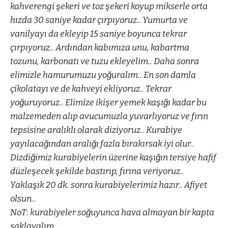
kahverengi şekeri ve toz şekeri koyup mikserle orta
hızda 30 saniye kadar çırpıyoruz.. Yumurta ve
vanilyayı da ekleyip 15 saniye boyunca tekrar
çırpıyoruz.. Ardından kabımıza unu, kabartma
tozunu, karbonatı ve tuzu ekleyelim.. Daha sonra
elimizle hamurumuzu yoğuralım.. En son damla
çikolatayı ve de kahveyi ekliyoruz.. Tekrar
yoğuruyoruz.. Elimize ikişer yemek kaşığı kadar bu
malzemeden alıp avucumuzla yuvarlıyoruz ve fırın
tepsisine aralıklı olarak diziyoruz.. Kurabiye
yayılacağından aralığı fazla bırakırsak iyi olur..
Dizdiğimiz kurabiyelerin üzerine kaşığın tersiye hafif
düzleşecek şekilde bastırıp, fırına veriyoruz..
Yaklaşık 20 dk. sonra kurabiyelerimiz hazır.. Afiyet
olsun..
NoT: kurabiyeler soğuyunca hava almayan bir kapta
saklayalım..