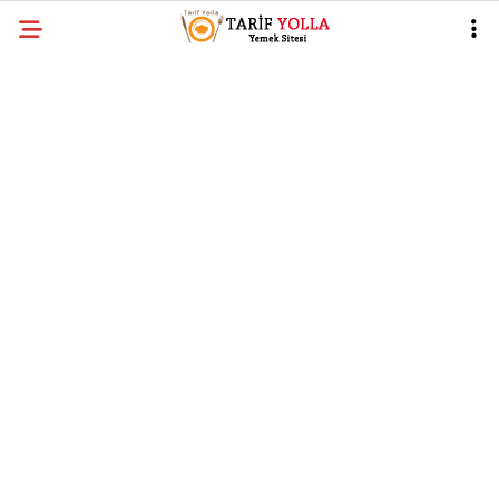
YAZARLAR
ÇAY SAATI TARIFLERI
TATLILAR
HAMUR İŞLERI
Facebook
ANA YEMEKLER
YÖRESEL LEZZETLER
PRATIK TARIFLER
Instagram
DIĞER