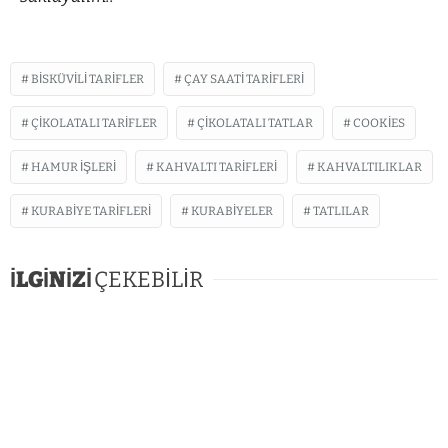
BISKÜVILI TARIFLER
ÇAY SAATI TARIFLERI
ÇIKOLATALI TARIFLER
ÇIKOLATALI TATLAR
COOKIES
HAMUR İŞLERI
KAHVALTI TARIFLERI
KAHVALTILIKLAR
KURABIYE TARIFLERI
KURABIYELER
TATLILAR
İLGİNİZİ
ÇEKEBİLİR