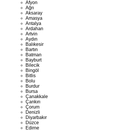
Afyon
Ağrı
Aksaray
Amasya
Antalya
Ardahan
Artvin
Aydın
Balıkesir
Bartın
Batman
Bayburt
Bilecik
Bingöl
Bitlis
Bolu
Burdur
Bursa
Çanakkale
Çankırı
Çorum
Denizli
Diyarbakır
Düzce
Edirne