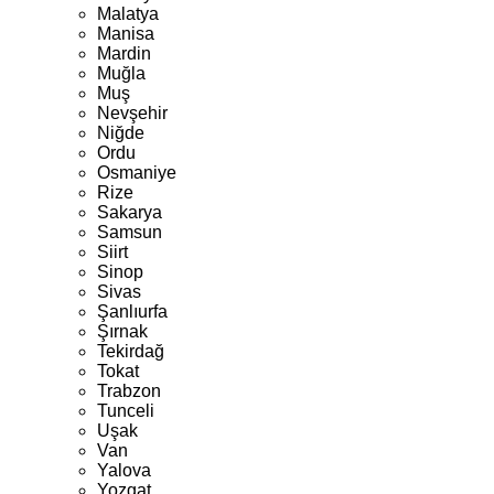
Malatya
Manisa
Mardin
Muğla
Muş
Nevşehir
Niğde
Ordu
Osmaniye
Rize
Sakarya
Samsun
Siirt
Sinop
Sivas
Şanlıurfa
Şırnak
Tekirdağ
Tokat
Trabzon
Tunceli
Uşak
Van
Yalova
Yozgat