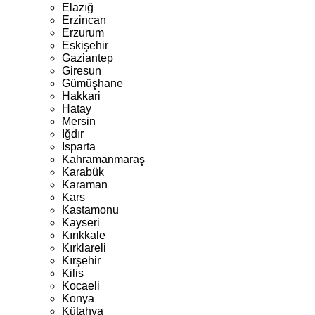
Elazığ
Erzincan
Erzurum
Eskişehir
Gaziantep
Giresun
Gümüşhane
Hakkari
Hatay
Mersin
Iğdır
Isparta
Kahramanmaraş
Karabük
Karaman
Kars
Kastamonu
Kayseri
Kırıkkale
Kırklareli
Kırşehir
Kilis
Kocaeli
Konya
Kütahya