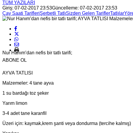
TÜM YAZILARI
Giriş: 07-02-2017 23:53
Güncelleme: 07-02-2017 23:53
Çay Saati Tarifleri
Şerbetli Tatlı
Sizden Gelen Tarifler
Tatlılar
Yöre
Nur Hanım’dan nefis bir tatlı tarifi;
ABONE OL
AYVA TATLISI
Malzemeler: 4 tane ayva
1 su bardağı toz şeker
Yarım limon
3-4 adet tane karanfil
Üzeri için: kaymak,krem şanti veya dondurma (tercihe kalmış)