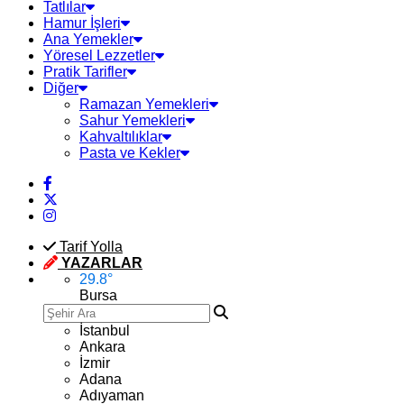
Tatlılar
Hamur İşleri
Ana Yemekler
Yöresel Lezzetler
Pratik Tarifler
Diğer
Ramazan Yemekleri
Sahur Yemekleri
Kahvaltılıklar
Pasta ve Kekler
Tarif Yolla
YAZARLAR
29.8
°
Bursa
İstanbul
Ankara
İzmir
Adana
Adıyaman