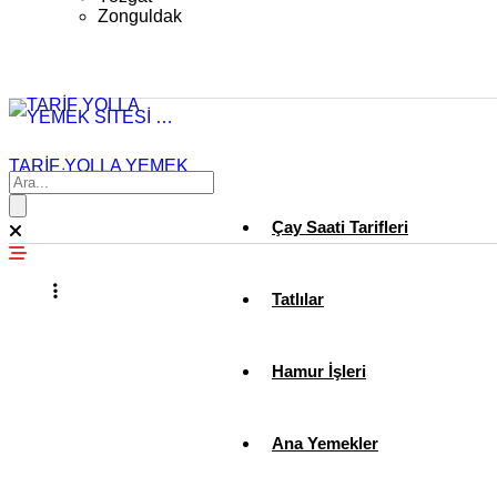
Zonguldak
TARİF YOLLA YEMEK
SİTESİ …
Çay Saati Tarifleri
Tatlılar
Hamur İşleri
Ana Yemekler