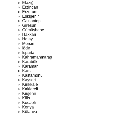
Elazığ
Erzincan
Erzurum
Eskişehir
Gaziantep
Giresun
Gümüşhane
Hakkari
Hatay
Mersin
Iğdır
Isparta
Kahramanmaraş
Karabük
Karaman
Kars
Kastamonu
Kayseri
Kırıkkale
Kırklareli
Kırşehir
Kilis
Kocaeli
Konya
Kütahya