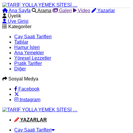
Ana Sayfa
Arama
Galeri
Video
Yazarlar
Üyelik
Üye Girişi
Kategoriler
Çay Saati Tarifleri
Tatlılar
Hamur İşleri
Ana Yemekler
Yöresel Lezzetler
Pratik Tarifler
Diğer
Sosyal Medya
Facebook
Instagram
YAZARLAR
Çay Saati Tarifleri