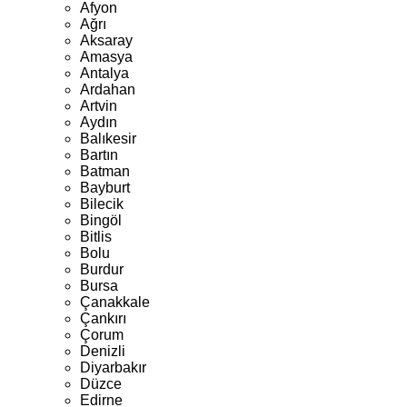
Afyon
Ağrı
Aksaray
Amasya
Antalya
Ardahan
Artvin
Aydın
Balıkesir
Bartın
Batman
Bayburt
Bilecik
Bingöl
Bitlis
Bolu
Burdur
Bursa
Çanakkale
Çankırı
Çorum
Denizli
Diyarbakır
Düzce
Edirne