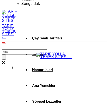
Zonguldak
TARİF
YOLLA
YEMEK
SİTESİ
…
Çay Saati Tarifleri
Tatlılar
Hamur İşleri
Ana Yemekler
Yöresel Lezzetler