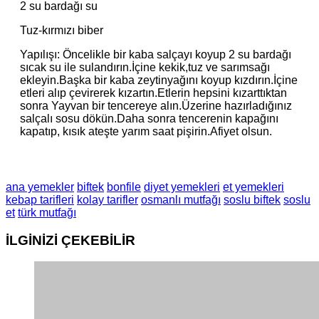
2 su bardağı su
Tuz-kırmızı biber
Yapılışı: Öncelikle bir kaba salçayı koyup 2 su bardağı
sıcak su ile sulandırın.İçine kekik,tuz ve sarımsağı
ekleyin.Başka bir kaba zeytinyağını koyup kızdırın.İçine
etleri alıp çevirerek kızartın.Etlerin hepsini kızarttıktan
sonra Yayvan bir tencereye alın.Üzerine hazırladığınız
salçalı sosu dökün.Daha sonra tencerenin kapağını
kapatıp, kısık ateşte yarım saat pişirin.Afiyet olsun.
ana yemekler
biftek
bonfile
diyet yemekleri
et yemekleri
kebap tarifleri
kolay tarifler
osmanlı mutfağı
soslu biftek
soslu
et
türk mutfağı
İLGİNİZİ
ÇEKEBİLİR