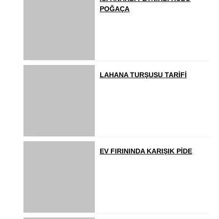
POĞAÇA
LAHANA TURŞUSU TARİFİ
EV FIRININDA KARIŞIK PİDE