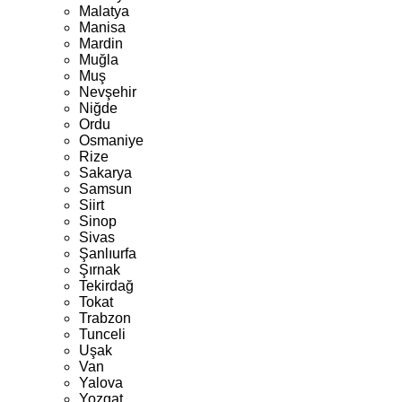
Malatya
Manisa
Mardin
Muğla
Muş
Nevşehir
Niğde
Ordu
Osmaniye
Rize
Sakarya
Samsun
Siirt
Sinop
Sivas
Şanlıurfa
Şırnak
Tekirdağ
Tokat
Trabzon
Tunceli
Uşak
Van
Yalova
Yozgat