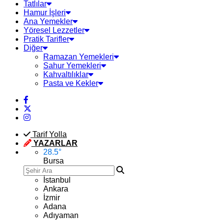
Tatlılar
Hamur İşleri
Ana Yemekler
Yöresel Lezzetler
Pratik Tarifler
Diğer
Ramazan Yemekleri
Sahur Yemekleri
Kahvaltılıklar
Pasta ve Kekler
Tarif Yolla
YAZARLAR
28.5
°
Bursa
İstanbul
Ankara
İzmir
Adana
Adıyaman