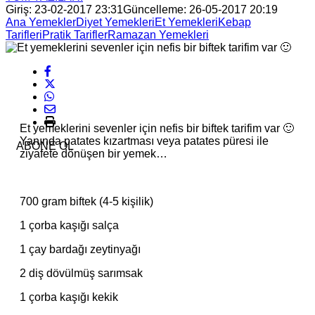
Giriş: 23-02-2017 23:31
Güncelleme: 26-05-2017 20:19
Ana Yemekler
Diyet Yemekleri
Et Yemekleri
Kebap
Tarifleri
Pratik Tarifler
Ramazan Yemekleri
Et yemeklerini sevenler için nefis bir biftek tarifim var 🙂
Yanında patates kızartması veya patates püresi ile
ABONE OL
ziyafete dönüşen bir yemek…
700 gram biftek (4-5 kişilik)
1 çorba kaşığı salça
1 çay bardağı zeytinyağı
2 diş dövülmüş sarımsak
1 çorba kaşığı kekik