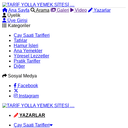
Ana Sayfa
Arama
Galeri
Video
Yazarlar
Üyelik
Üye Girişi
Kategoriler
Çay Saati Tarifleri
Tatlılar
Hamur İşleri
Ana Yemekler
Yöresel Lezzetler
Pratik Tarifler
Diğer
Sosyal Medya
Facebook
Instagram
YAZARLAR
Çay Saati Tarifleri