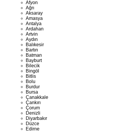
Afyon
Ağrı
Aksaray
Amasya
Antalya
Ardahan
Artvin
Aydın
Balıkesir
Bartın
Batman
Bayburt
Bilecik
Bingöl
Bitlis
Bolu
Burdur
Bursa
Çanakkale
Çankırı
Çorum
Denizli
Diyarbakır
Düzce
Edirne