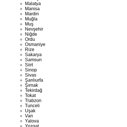
Malatya
Manisa
Mardin
Muğla
Muş
Nevşehir
Niğde
Ordu
Osmaniye
Rize
Sakarya
Samsun
Siirt
Sinop
Sivas
Şanlıurfa
Şırnak
Tekirdağ
Tokat
Trabzon
Tunceli
Uşak
Van
Yalova
Yozgat