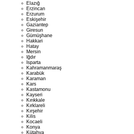
Elazığ
Erzincan
Erzurum
Eskişehir
Gaziantep
Giresun
Gümüşhane
Hakkari
Hatay
Mersin
Iğdır
Isparta
Kahramanmaraş
Karabük
Karaman
Kars
Kastamonu
Kayseri
Kırıkkale
Kırklareli
Kırşehir
Kilis
Kocaeli
Konya
Kütahya