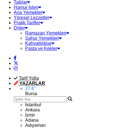
Tatlılar
Hamur İşleri
Ana Yemekler
Yöresel Lezzetler
Pratik Tarifler
Diğer
Ramazan Yemekleri
Sahur Yemekleri
Kahvaltılıklar
Pasta ve Kekler
Tarif Yolla
YAZARLAR
27.6
°
Bursa
İstanbul
Ankara
İzmir
Adana
Adıyaman