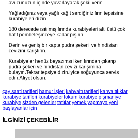
avucunuzun içinde yuvarlayarak şekil verin.
Yağladığınız veya yağlı kağıt serdiğiniz fırın tepsisine
kurabiyeleri dizin.
180 derecede ısıtılmış fırında kurabiyeleri altı üstü çok
hafif pembeleşinceye kadar pişirin.
Derin ve geniş bir kapta pudra şekeri ve hindistan
cevizini karıştırın.
Kurabiyeler henüz beyazımsı iken fırından çıkarıp
pudra şekeri ve hindistan cevizi karışımına
bulayın.Tekrar tepsiye dizin.İyice soğuyunca servis
edin.Afiyet olsun.
çay saati tarifleri
hamur İşleri
kahvaltı tarifleri
kahvaltılıklar
kurabiye tarifleri
kurabiyeler
lokum kurabiye
pişmaniye
kurabiye
sizden gelenler
tatlılar
yemek yapmaya yeni
başlayanlar için
İLGİNİZİ
ÇEKEBİLİR