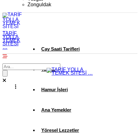
Zonguldak
TARİF
YOLLA
YEMEK
SİTESİ
…
Çay Saati Tarifleri
Tatlılar
Hamur İşleri
Ana Yemekler
Yöresel Lezzetler