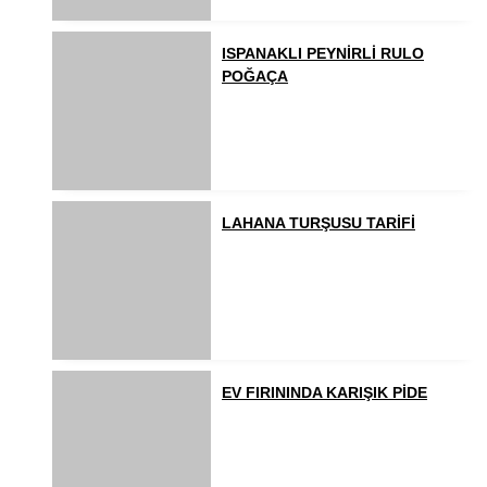
ISPANAKLI PEYNİRLİ RULO
POĞAÇA
LAHANA TURŞUSU TARİFİ
EV FIRININDA KARIŞIK PİDE