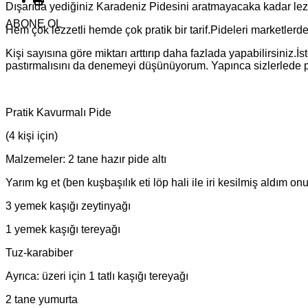
Dışarıda yediğiniz Karadeniz Pidesini aratmayacaka kadar lezz
ABONE OL
Hem çok lezzetli hemde çok pratik bir tarif.Pideleri marketlerde
Kişi sayısına göre miktarı arttırıp daha fazlada yapabilirsiniz.
pastırmalısını da denemeyi düşünüyorum. Yapınca sizlerlede
Pratik Kavurmalı Pide
(4 kişi için)
Malzemeler: 2 tane hazır pide altı
Yarım kg et (ben kuşbaşılık eti löp hali ile iri kesilmiş aldım on
3 yemek kaşığı zeytinyağı
1 yemek kaşığı tereyağı
Tuz-karabiber
Ayrıca: üzeri için 1 tatlı kaşığı tereyağı
2 tane yumurta