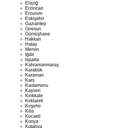
Elazığ
Erzincan
Erzurum
Eskişehir
Gaziantep
Giresun
Gümüşhane
Hakkari
Hatay
Mersin
Iğdır
Isparta
Kahramanmaraş
Karabük
Karaman
Kars
Kastamonu
Kayseri
Kırıkkale
Kırklareli
Kırşehir
Kilis
Kocaeli
Konya
Kütahya