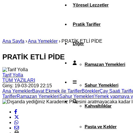
Yöresel Lezzetler
Pratik Tarifler
Ana Sayfa
›
Ana Yemekler
›
PRATİK ETLİ PİDE
Diğer
PRATİK ETLİ PİDE
Ramazan Yemekleri
Tarif Yolla
TÜM YAZILARI
Sahur Yemekleri
Giriş: 19-03-2019 22:15
Ana Yemekler
Bayat Ekmek ile Tarifler
Börekler
Çay Saati Tarifle
Tarifler
Ramazan Yemekleri
Sahur Yemekleri
Yemek yapmaya ye
Kahvaltılıklar
Pasta ve Kekler