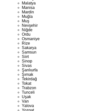
Malatya
Manisa
Mardin
Muğla
Muş
Nevşehir
Niğde
Ordu
Osmaniye
Rize
Sakarya
Samsun
Siirt
Sinop
Sivas
Şanlıurfa
Şırnak
Tekirdağ
Tokat
Trabzon
Tunceli
Uşak
Van
Yalova
Yozgat