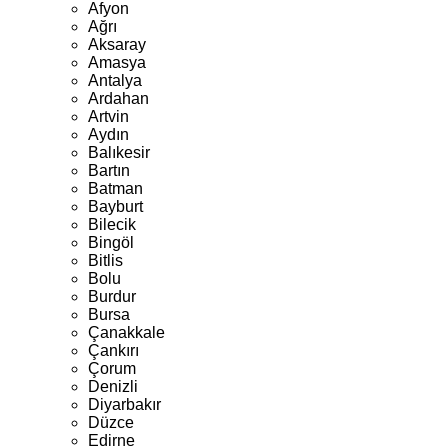
Afyon
Ağrı
Aksaray
Amasya
Antalya
Ardahan
Artvin
Aydın
Balıkesir
Bartın
Batman
Bayburt
Bilecik
Bingöl
Bitlis
Bolu
Burdur
Bursa
Çanakkale
Çankırı
Çorum
Denizli
Diyarbakır
Düzce
Edirne