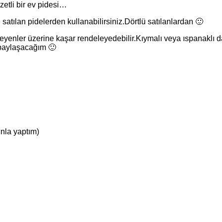
etli bir ev pidesi…
 satılan pidelerden kullanabilirsiniz.Dörtlü satılanlardan 🙂
İsteyenler üzerine kaşar rendeleyedebilir.Kıymalı veya ıspanaklı 
 paylaşacağım 🙂
unla yaptım)