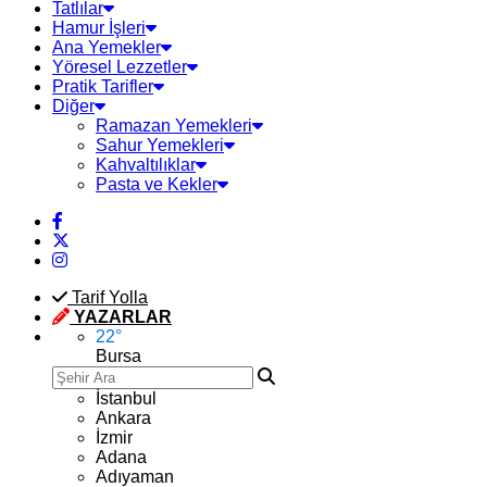
Tatlılar
Hamur İşleri
Ana Yemekler
Yöresel Lezzetler
Pratik Tarifler
Diğer
Ramazan Yemekleri
Sahur Yemekleri
Kahvaltılıklar
Pasta ve Kekler
Tarif Yolla
YAZARLAR
22
°
Bursa
İstanbul
Ankara
İzmir
Adana
Adıyaman