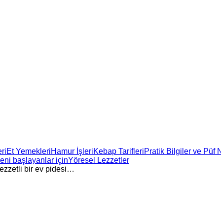
ri
Et Yemekleri
Hamur İşleri
Kebap Tarifleri
Pratik Bilgiler ve Püf 
ni başlayanlar için
Yöresel Lezzetler