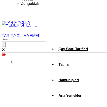
Zonguldak
TARİF YOLLA YEMEK
SİTESİ …
Çay Saati Tarifleri
Tatlılar
Hamur İşleri
Ana Yemekler