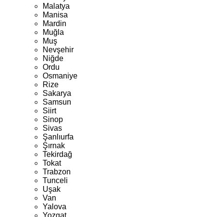
Malatya
Manisa
Mardin
Muğla
Muş
Nevşehir
Niğde
Ordu
Osmaniye
Rize
Sakarya
Samsun
Siirt
Sinop
Sivas
Şanlıurfa
Şırnak
Tekirdağ
Tokat
Trabzon
Tunceli
Uşak
Van
Yalova
Yozgat