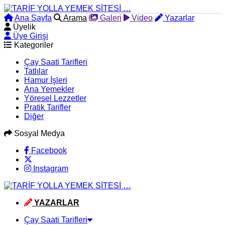
Ana Sayfa
Arama
Galeri
Video
Yazarlar
Üyelik
Üye Girişi
Kategoriler
Çay Saati Tarifleri
Tatlılar
Hamur İşleri
Ana Yemekler
Yöresel Lezzetler
Pratik Tarifler
Diğer
Sosyal Medya
Facebook
Instagram
YAZARLAR
Çay Saati Tarifleri