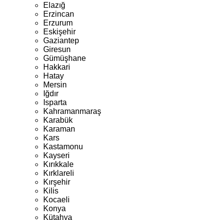
Elazığ
Erzincan
Erzurum
Eskişehir
Gaziantep
Giresun
Gümüşhane
Hakkari
Hatay
Mersin
Iğdır
Isparta
Kahramanmaraş
Karabük
Karaman
Kars
Kastamonu
Kayseri
Kırıkkale
Kırklareli
Kırşehir
Kilis
Kocaeli
Konya
Kütahya