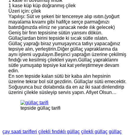
1 kase iri dövülmüş fındık
1 kase küp küp doğranmış çilek
Üzeri için: çilek
Yapılışı: Süt ve şekeri bir tencereye alıp ısıtın.(yoğurt
mayalama kıvamı gibi hafifçe serçe parmağınızı
batırdığınızda eliniz ne yanacak nede ılık gelecek)
Geniş bir fırın tepsisine sütün yarısını dökün.
Güllaçlardan birini tepside ki sıcak sütle ıslatın.
Güllaç yaprağı biraz yumuşayınca tatlıyı yapacağınız
tepsiye alın, yerleştirin.Diğer güllaç yapraklarına da
aynı işlemi uygulayın.Beşinci yaprağın üzerine çekilmiş
fındığı ve kesilmiş çilekleri yayın.Güllaç yapraklarını
sütle yumuşatıp tepsiye kat kat yerleştirmeye devam
edin.
En son tepside kalan sütü bir kaba alın hepsinin
üzerine tekrar bol süt gezdirin. Güllaçlar sütü emecektir.
Soğuyunca buz dolabında da en az iki saat dinlendirip
üzerini çilekle süsleyip servis yapın. Afiyet Olsun…
tepside güllaç tarifi
çay saati tarifleri
çilekli fındıklı güllaç
çilekli güllaç
güllaç