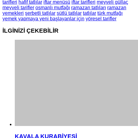
tarifleri
hafif tatlılar
iftar menüsü
iftar tarifleri
meyveli güllaç
meyveli tarifler
osmanlı mutfağı
ramazan tatlıları
ramazan
yemekleri
şerbetli tatlılar
sütlü tatlılar
tatlılar
türk mutfağı
yemek yapmaya yeni başlayanlar için
yöresel tarifler
İLGİNİZİ
ÇEKEBİLİR
KAVALA KURABİYESİ