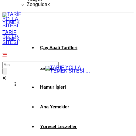
Zonguldak
TARİF
YOLLA
YEMEK
SİTESİ
…
Çay Saati Tarifleri
Tatlılar
Hamur İşleri
Ana Yemekler
Yöresel Lezzetler