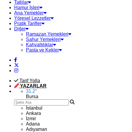
Tatlılar
Hamur İşleri
Ana Yemekler
Yöresel Lezzetler
Pratik Tarifler
Diğer
Ramazan Yemekleri
Sahur Yemekleri
Kahvaltılıklar
Pasta ve Kekler
Tarif Yolla
YAZARLAR
31.2
°
Bursa
İstanbul
Ankara
İzmir
Adana
Adıyaman