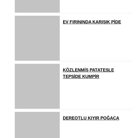
EV FIRININDA KARIŞIK PİDE
KÖZLENMİŞ PATATESLE
TEPSİDE KUMPİR
DEREOTLU KIYIR POĞAÇA