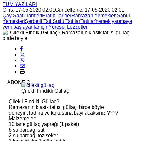
TÜM YAZILARI
Giriş: 17-05-2020 02:01
Güncelleme: 17-05-2020 02:01
Çay Saati Tarifleri
Pratik Tarifler
Ramazan Yemekleri
Sahur
Yemekleri
Şerbetli Tatlı
Sütlü Tatlılar
Tatlılar
Yemek yapmaya
yeni başlayanlar için
Yöresel Lezzetler
ABONE OL
Çilekli Fındıklı Güllaç
Çilekli Fındıklı Güllaç?
Ramazanın klasik tatlısı güllaçı birde böyle
deneyin.Tadına ve kokusuna bayılacaksınız ????
Malzemeler:
10 tane güllaç yaprağı (1 paket)
6 su bardağı süt
2 su bardağı toz şeker