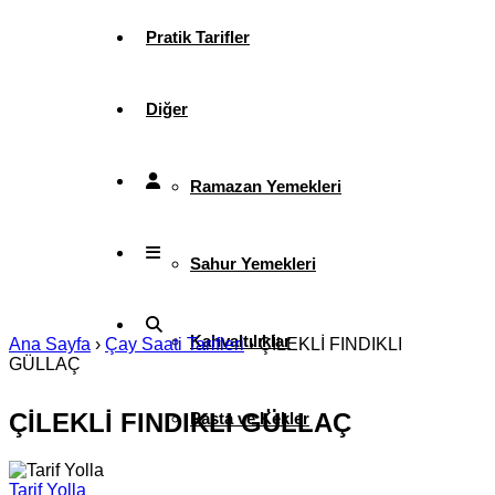
Pratik Tarifler
Diğer
Ramazan Yemekleri
Sahur Yemekleri
Kahvaltılıklar
Ana Sayfa
›
Çay Saati Tarifleri
›
ÇİLEKLİ FINDIKLI
GÜLLAÇ
ÇİLEKLİ FINDIKLI GÜLLAÇ
Pasta ve Kekler
Tarif Yolla