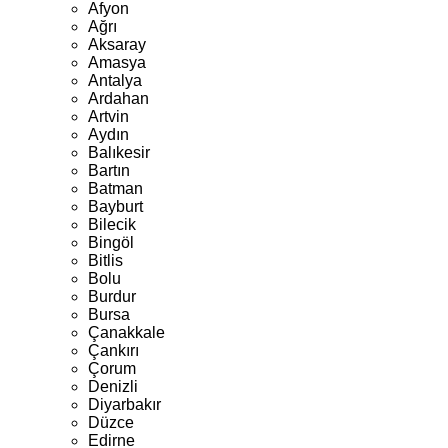
Afyon
Ağrı
Aksaray
Amasya
Antalya
Ardahan
Artvin
Aydın
Balıkesir
Bartın
Batman
Bayburt
Bilecik
Bingöl
Bitlis
Bolu
Burdur
Bursa
Çanakkale
Çankırı
Çorum
Denizli
Diyarbakır
Düzce
Edirne