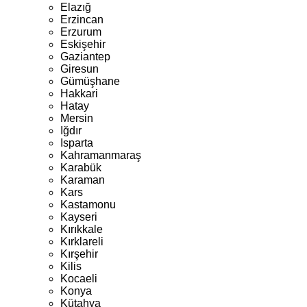
Elazığ
Erzincan
Erzurum
Eskişehir
Gaziantep
Giresun
Gümüşhane
Hakkari
Hatay
Mersin
Iğdır
Isparta
Kahramanmaraş
Karabük
Karaman
Kars
Kastamonu
Kayseri
Kırıkkale
Kırklareli
Kırşehir
Kilis
Kocaeli
Konya
Kütahya