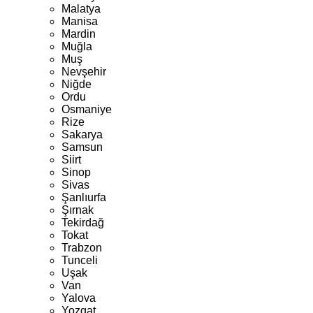
Malatya
Manisa
Mardin
Muğla
Muş
Nevşehir
Niğde
Ordu
Osmaniye
Rize
Sakarya
Samsun
Siirt
Sinop
Sivas
Şanlıurfa
Şırnak
Tekirdağ
Tokat
Trabzon
Tunceli
Uşak
Van
Yalova
Yozgat