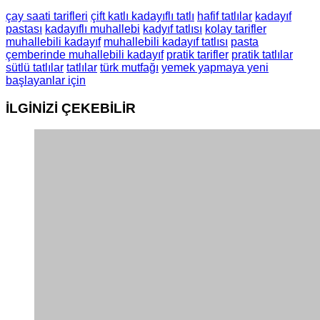
çay saati tarifleri
çift katlı kadayıflı tatlı
hafif tatlılar
kadayıf
pastası
kadayıflı muhallebi
kadyıf tatlısı
kolay tarifler
muhallebili kadayıf
muhallebili kadayıf tatlısı
pasta
çemberinde muhallebili kadayıf
pratik tarifler
pratik tatlılar
sütlü tatlılar
tatlılar
türk mutfağı
yemek yapmaya yeni
başlayanlar için
İLGİNİZİ
ÇEKEBİLİR