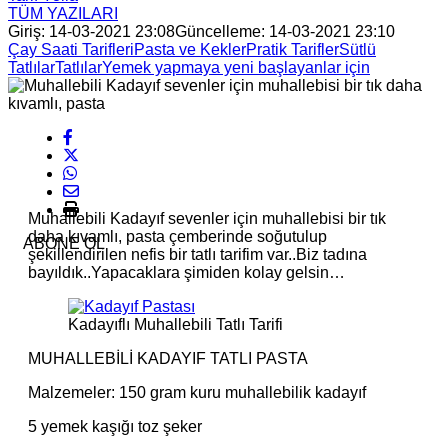
TÜM YAZILARI
Giriş: 14-03-2021 23:08
Güncelleme: 14-03-2021 23:10
Çay Saati Tarifleri
Pasta ve Kekler
Pratik Tarifler
Sütlü
Tatlılar
Tatlılar
Yemek yapmaya yeni başlayanlar için
Muhallebili Kadayıf sevenler için muhallebisi bir tık
daha kıvamlı, pasta çemberinde soğutulup
ABONE OL
şekillendirilen nefis bir tatlı tarifim var..Biz tadına
bayıldık..Yapacaklara şimiden kolay gelsin…
Kadayıflı Muhallebili Tatlı Tarifi
MUHALLEBİLİ KADAYIF TATLI PASTA
Malzemeler: 150 gram kuru muhallebilik kadayıf
5 yemek kaşığı toz şeker