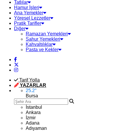
Tatlılar
Hamur İşleri
Ana Yemekler
Yöresel Lezzetler
Pratik Tarifler
Diğer
Ramazan Yemekleri
Sahur Yemekleri
Kahvaltılıklar
Pasta ve Kekler
Tarif Yolla
YAZARLAR
25.2
°
Bursa
İstanbul
Ankara
İzmir
Adana
Adıyaman