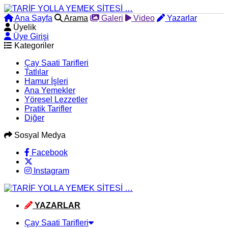
Ana Sayfa
Arama
Galeri
Video
Yazarlar
Üyelik
Üye Girişi
Kategoriler
Çay Saati Tarifleri
Tatlılar
Hamur İşleri
Ana Yemekler
Yöresel Lezzetler
Pratik Tarifler
Diğer
Sosyal Medya
Facebook
Instagram
YAZARLAR
Çay Saati Tarifleri