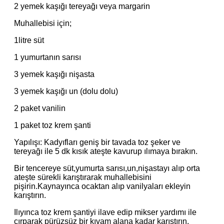
2 yemek kaşığı tereyağı veya margarin
Muhallebisi için;
1litre süt
1 yumurtanın sarısı
3 yemek kaşığı nişasta
3 yemek kaşığı un (dolu dolu)
2 paket vanilin
1 paket toz krem şanti
Yapılışı: Kadyıfları geniş bir tavada toz şeker ve
tereyağı ile 5 dk kısık ateşte kavurup ılımaya bırakın.
Bir tencereye süt,yumurta sarısı,un,nişastayı alıp orta
ateşte sürekli karıştırarak muhallebisini
pişirin.Kaynayınca ocaktan alıp vanilyaları ekleyin
karıştırın.
Ilıyınca toz krem şantiyi ilave edip mikser yardımı ile
çırparak pürüzsüz bir kıvam alana kadar karıştırın.