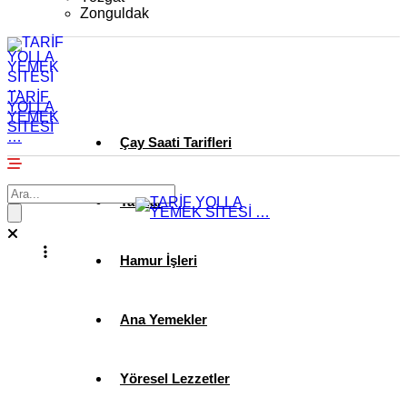
Zonguldak
TARİF
YOLLA
YEMEK
SİTESİ
…
Çay Saati Tarifleri
Tatlılar
Hamur İşleri
Ana Yemekler
Yöresel Lezzetler