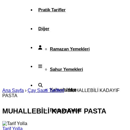
Pratik Tarifler
Diğer
Ramazan Yemekleri
Sahur Yemekleri
Kahvaltılıklar
Ana Sayfa
›
Çay Saati Tarifleri
›
MUHALLEBİLİ KADAYIF
PASTA
MUHALLEBİLİ KADAYIF PASTA
Pasta ve Kekler
Tarif Yolla