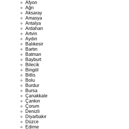
Afyon
Ağrı
Aksaray
Amasya
Antalya
Ardahan
Artvin
Aydın
Balıkesir
Bartın
Batman
Bayburt
Bilecik
Bingöl
Bitlis
Bolu
Burdur
Bursa
Çanakkale
Çankırı
Çorum
Denizli
Diyarbakır
Düzce
Edirne