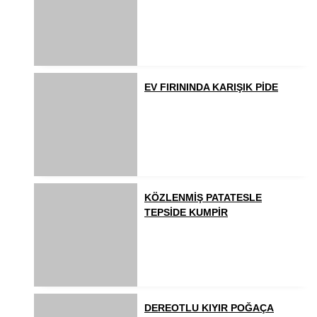
EV FIRININDA KARIŞIK PİDE
KÖZLENMİŞ PATATESLE
TEPSİDE KUMPİR
DEREOTLU KIYIR POĞAÇA