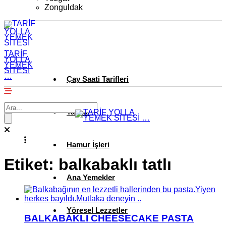
Zonguldak
TARİF
YOLLA
YEMEK
SİTESİ
…
Çay Saati Tarifleri
Tatlılar
Hamur İşleri
Etiket:
balkabaklı tatlı
Ana Yemekler
Yöresel Lezzetler
BALKABAKLI CHEESECAKE PASTA