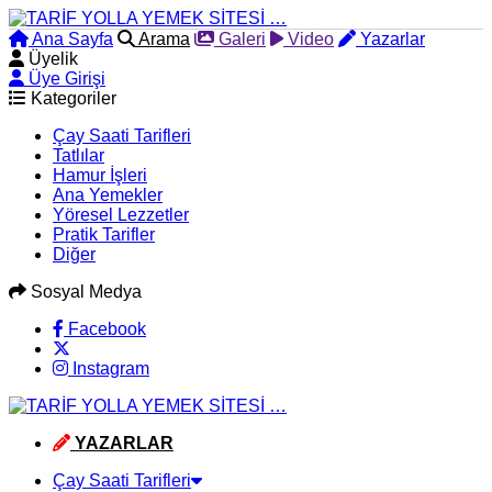
Ana Sayfa
Arama
Galeri
Video
Yazarlar
Üyelik
Üye Girişi
Kategoriler
Çay Saati Tarifleri
Tatlılar
Hamur İşleri
Ana Yemekler
Yöresel Lezzetler
Pratik Tarifler
Diğer
Sosyal Medya
Facebook
Instagram
YAZARLAR
Çay Saati Tarifleri