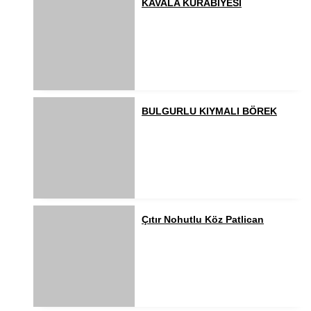
KAVALA KURABİYESİ
BULGURLU KIYMALI BÖREK
Çıtır Nohutlu Köz Patlican