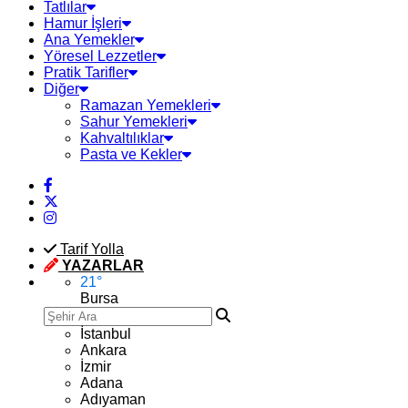
Tatlılar
Hamur İşleri
Ana Yemekler
Yöresel Lezzetler
Pratik Tarifler
Diğer
Ramazan Yemekleri
Sahur Yemekleri
Kahvaltılıklar
Pasta ve Kekler
Tarif Yolla
YAZARLAR
21
°
Bursa
İstanbul
Ankara
İzmir
Adana
Adıyaman