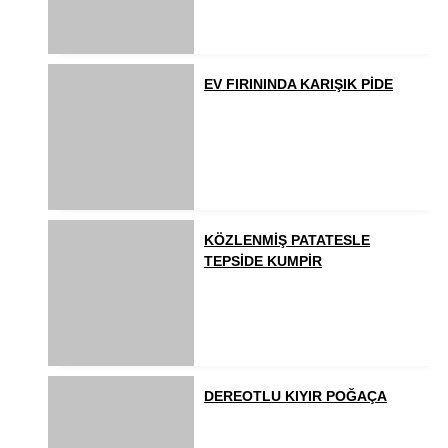
EV FIRININDA KARIŞIK PİDE
KÖZLENMİŞ PATATESLE
TEPSİDE KUMPİR
DEREOTLU KIYIR POĞAÇA