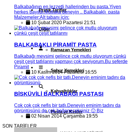
Balkabağının en lezzetli hallerinden bu pasta.Yiyen
Pratik Tarifler
herkes bayıldı.Mutlaka deneyin .. Balkabaklı pasta
Malzemeler:Alt tabanı için:
10 Şubat 2020 Pazartesi 21:51
Diğer
BALKABAKLI PİRAMİT PASTA
Ramazan Yemekleri
Balkabağı mevsimi gelince çok mutlu oluyorum çünkü
çeşit çeşit tatlılarını yapmayı çok seviyorum.Bu seferde
Piramit
Sahur Yemekleri
10 Kasım 2014 Pazartesi 16:55
Kahvaltılıklar
BİSKÜVİLİ BALKABAĞI PASTASI
Çok çok çok nefis bir tatlı.Deneyin eminim tadını da
görüntüsünü de çok beğeneceksiniz 🙂 Biz
Pasta ve Kekler
02 Nisan 2014 Çarşamba 19:55
SON TARİFLER