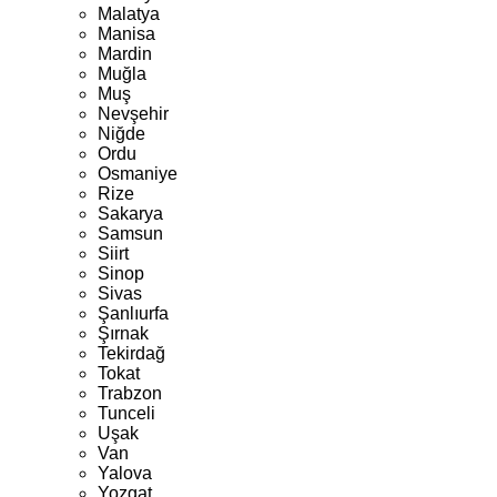
Malatya
Manisa
Mardin
Muğla
Muş
Nevşehir
Niğde
Ordu
Osmaniye
Rize
Sakarya
Samsun
Siirt
Sinop
Sivas
Şanlıurfa
Şırnak
Tekirdağ
Tokat
Trabzon
Tunceli
Uşak
Van
Yalova
Yozgat