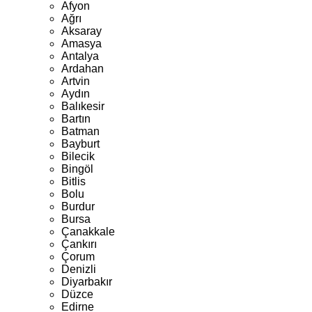
Afyon
Ağrı
Aksaray
Amasya
Antalya
Ardahan
Artvin
Aydın
Balıkesir
Bartın
Batman
Bayburt
Bilecik
Bingöl
Bitlis
Bolu
Burdur
Bursa
Çanakkale
Çankırı
Çorum
Denizli
Diyarbakır
Düzce
Edirne