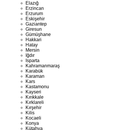
Elazığ
Erzincan
Erzurum
Eskişehir
Gaziantep
Giresun
Gümüşhane
Hakkari
Hatay
Mersin
Iğdır
Isparta
Kahramanmaraş
Karabük
Karaman
Kars
Kastamonu
Kayseri
Kırıkkale
Kırklareli
Kırşehir
Kilis
Kocaeli
Konya
Kütahya