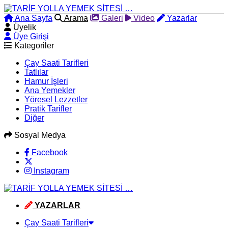
Ana Sayfa
Arama
Galeri
Video
Yazarlar
Üyelik
Üye Girişi
Kategoriler
Çay Saati Tarifleri
Tatlılar
Hamur İşleri
Ana Yemekler
Yöresel Lezzetler
Pratik Tarifler
Diğer
Sosyal Medya
Facebook
Instagram
YAZARLAR
Çay Saati Tarifleri