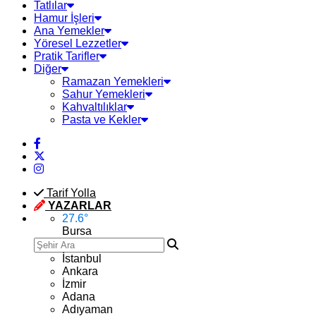
Tatlılar
Hamur İşleri
Ana Yemekler
Yöresel Lezzetler
Pratik Tarifler
Diğer
Ramazan Yemekleri
Sahur Yemekleri
Kahvaltılıklar
Pasta ve Kekler
Tarif Yolla
YAZARLAR
27.6
°
Bursa
İstanbul
Ankara
İzmir
Adana
Adıyaman