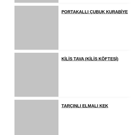
PORTAKALLI ÇUBUK KURABİYE
KİLİS TAVA (KİLİS KÖFTESİ)
TARÇINLI ELMALI KEK