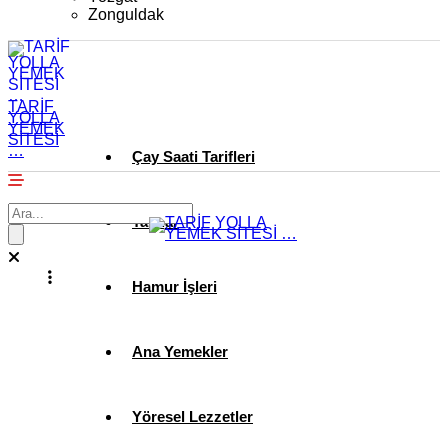
Zonguldak
TARİF
YOLLA
YEMEK
SİTESİ
…
Çay Saati Tarifleri
Tatlılar
Hamur İşleri
Ana Yemekler
Yöresel Lezzetler