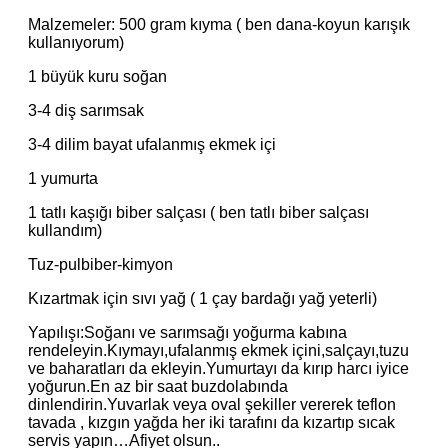
Malzemeler: 500 gram kıyma ( ben dana-koyun karışık
kullanıyorum)
1 büyük kuru soğan
3-4 diş sarımsak
3-4 dilim bayat ufalanmış ekmek içi
1 yumurta
1 tatlı kaşığı biber salçası ( ben tatlı biber salçası
kullandım)
Tuz-pulbiber-kimyon
Kızartmak için sıvı yağ ( 1 çay bardağı yağ yeterli)
Yapılışı:Soğanı ve sarımsağı yoğurma kabına
rendeleyin.Kıymayı,ufalanmış ekmek içini,salçayı,tuzu
ve baharatları da ekleyin.Yumurtayı da kırıp harcı iyice
yoğurun.En az bir saat buzdolabında
dinlendirin.Yuvarlak veya oval şekiller vererek teflon
tavada , kızgın yağda her iki tarafını da kızartıp sıcak
servis yapın…Afiyet olsun..