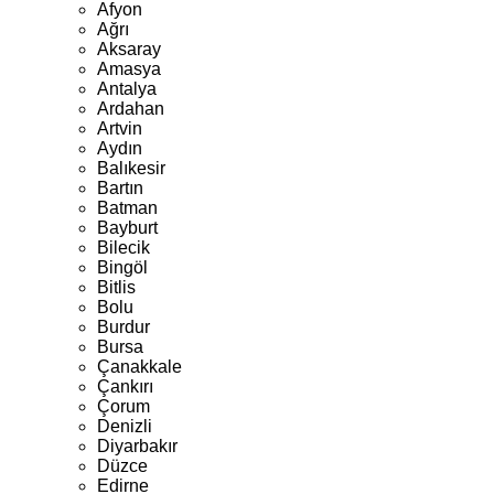
Afyon
Ağrı
Aksaray
Amasya
Antalya
Ardahan
Artvin
Aydın
Balıkesir
Bartın
Batman
Bayburt
Bilecik
Bingöl
Bitlis
Bolu
Burdur
Bursa
Çanakkale
Çankırı
Çorum
Denizli
Diyarbakır
Düzce
Edirne