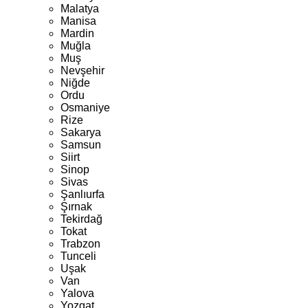
Malatya
Manisa
Mardin
Muğla
Muş
Nevşehir
Niğde
Ordu
Osmaniye
Rize
Sakarya
Samsun
Siirt
Sinop
Sivas
Şanlıurfa
Şırnak
Tekirdağ
Tokat
Trabzon
Tunceli
Uşak
Van
Yalova
Yozgat