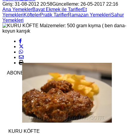
Giriş: 31-08-2012 20:58
Güncelleme: 26-05-2017 22:16
Ana Yemekler
Bayat Ekmek ile Tarifler
Et
Yemekleri
Köfteler
Pratik Tarifler
Ramazan Yemekleri
Sahur
Yemekleri
ABONE OL
KURU KÖFTE