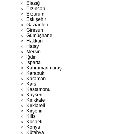
Elazığ
Erzincan
Erzurum
Eskişehir
Gaziantep
Giresun
Gümüşhane
Hakkari
Hatay
Mersin
Iğdır
Isparta
Kahramanmaraş
Karabük
Karaman
Kars
Kastamonu
Kayseri
Kırıkkale
Kırklareli
Kırşehir
Kilis
Kocaeli
Konya
Kütahya