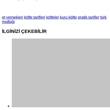
et yemekleri
köfte tarifleri
köfteler
kuru köfte
pratik tarifler
türk
mutfağı
İLGİNİZİ
ÇEKEBİLİR