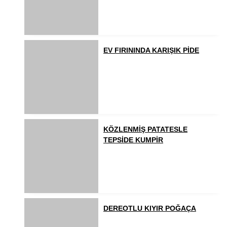
EV FIRININDA KARIŞIK PİDE
KÖZLENMİŞ PATATESLE
TEPSİDE KUMPİR
DEREOTLU KIYIR POĞAÇA