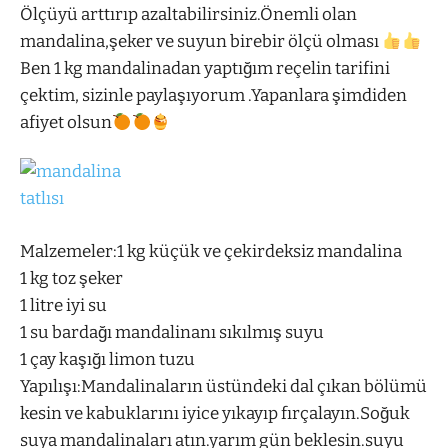
Ölçüyü arttırıp azaltabilirsiniz.Önemli olan
mandalina,şeker ve suyun birebir ölçü olması
Ben 1 kg mandalinadan yaptığım reçelin tarifini
çektim, sizinle paylaşıyorum .Yapanlara şimdiden
afiyet olsun
Malzemeler:1 kg küçük ve çekirdeksiz mandalina
1 kg toz şeker
1 litre iyi su
1 su bardağı mandalinanı sıkılmış suyu
1 çay kaşığı limon tuzu
Yapılışı:Mandalinaların üstündeki dal çıkan bölümü
kesin ve kabuklarını iyice yıkayıp fırçalayın.Soğuk
suya mandalinaları atın.yarım gün beklesin.suyu