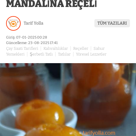
MANDALİNA REÇELİ
Tarif Yolla
TÜM YAZILARI
Giriş: 07-01-2025 00:28
Güncelleme: 23-08-2025 17:41
Çay Saati Tarifleri
Kahvaltılıklar
Reçeller
Sahur
Yemekleri
Şerbetli Tatlı
Tatlılar
Yöresel Lezzetler