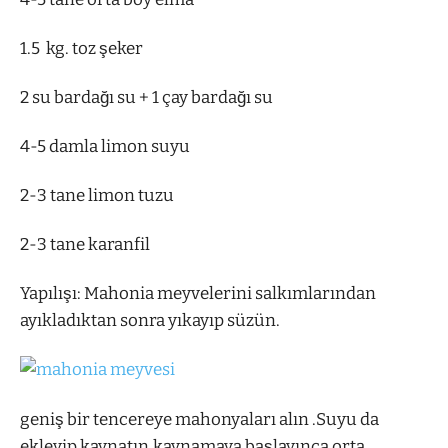
1.5 kg. toz şeker
2 su bardağı su + 1 çay bardağı su
4-5 damla limon suyu
2-3 tane limon tuzu
2-3 tane karanfil
Yapılışı: Mahonia meyvelerini salkımlarından
ayıkladıktan sonra yıkayıp süzün.
geniş bir tencereye mahonyaları alın .Suyu da
ekleyip kaynatın.kaynamaya başlayınca orta