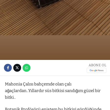
ABONE OL
Mahonia Çalısı bahçemde olan çalı
ağaçlardan..Yıllardır süs bitkisi sandığım güzel bir
bitki..
Botanik Profösörü eniştem bu bitkiyi gördüğünde