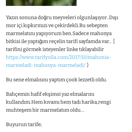
Yazın sonuna doğru meyveleri olgunlaşıyor..Dışı
mor içi kıpkırmızı ve çekirdekli.Bu sebepten
marmelatını yapıyorum ben.Sadece mahonya
bitkisi ile yaptığım reçelin tarifi sayfamda var.. [
tarifini görmek isteyenler linke tıklayabilir
https://www.tarifyolla.com/2017/10/mahonia-
marmeladi-mahonya-marmeladi/
)
Bu sene elmalısını yaptım çook lezzetli oldu.
Bahçemin hafif ekşimsi yaz elmalarını
kullandım.Hem kıvamı hem tadı harika,rengi
muhteşem bir marmelatım oldu…
Buyurun tarife;